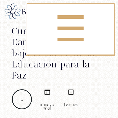
☰
Cuentos del libro
Danza de Virtudes
bajo el marco de la
Educación para la
Paz

b
"
6 mayo,
Jóvenes
2021