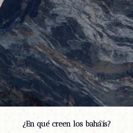
¿En qué creen los bahá’ís?