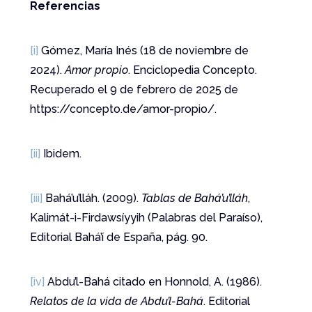
Referencias
[i]
Gómez, María Inés (18 de noviembre de
2024).
Amor propio
. Enciclopedia Concepto.
Recuperado el 9 de febrero de 2025 de
https://concepto.de/amor-propio/.
[ii]
Ibidem.
[iii]
Bahá’u’lláh. (2009).
Tablas de Bahá’u’lláh
,
Kalimát-i-Firdawsíyyih (Palabras del Paraíso),
Editorial Bahá’í de España, pág. 90.
[iv]
Abdu’l-Bahá citado en Honnold, A. (1986).
Relatos de la vida de Abdu’l-Bahá
. Editorial