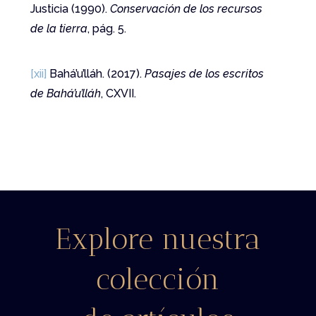
Justicia (1990).
Conservación de los recursos
de la tierra
, pág. 5.
[xii]
Bahá’u’lláh. (2017).
Pasajes de los escritos
de Bahá’u’lláh
, CXVII.
Explore nuestra
colección