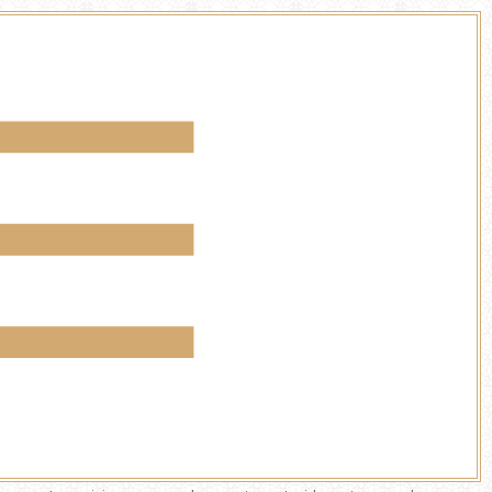
☰
Una reflexión acerca
del amor propio y el
servicio

b
"
27 junio,
Espiritualid
2025
ad
|
Jóvenes
|
Psicología
|
Servicio a
la
comunidad