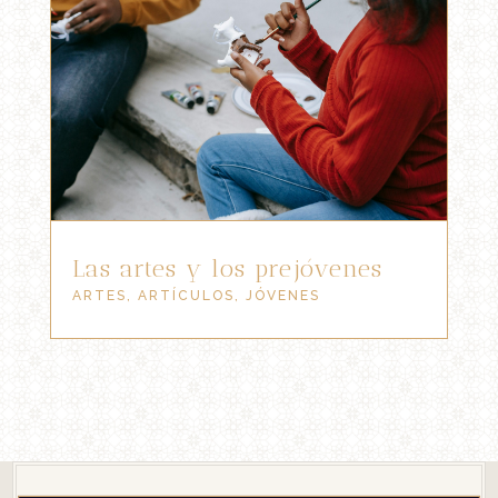
Las artes y los prejóvenes
ARTES
,
ARTÍCULOS
,
JÓVENES