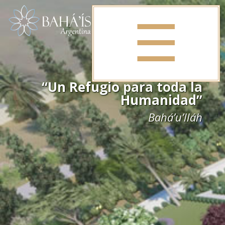
☰
“Un Refugio para toda la
Humanidad”
Bahá’u’lláh