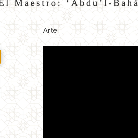
El Maestro: ‘Abdu’l-Bah
Arte