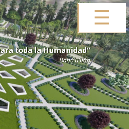
☰
para toda la Humanidad”
Bahá’u’lláh