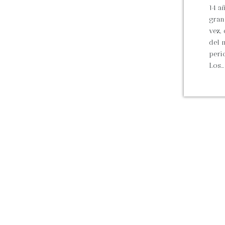
14 a
gran 
vez,
del 
peri
Los...